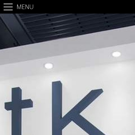
MENU
Accueil
Stands
Architecture commerciale
Architecture d’intérieur
Projets
Contact