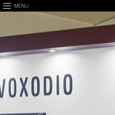
MENU
Accueil
Stands
Architecture commerciale
Architecture d’intérieur
Projets
Contact