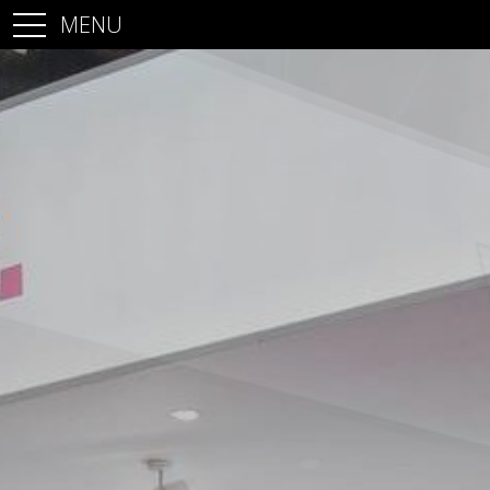
MENU
Accueil
Stands
Architecture commerciale
Architecture d’intérieur
Projets
Contact